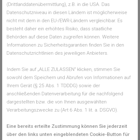
(Drittlanddatenübermittlung), z.B. in die USA. Das
Fliegengitter für jedermann
Datenschutzniveau in diesen Ländern ist möglicherweise
nicht mit dem in den EU-/EWR-Ländern vergleichbar. Es
Die Plissees sind durch fehlende Drehmomente auch
besteht daher ein erhöhtes Risiko, dass staatliche
platzsparender als herkömmliche Fliegengitter. Somit sind sie
Behörden auf diese Daten zugreifen können. Weitere
sowohl für kleine als auch große und barrierefreie
Informationen zu Sicherheitsgarantien finden Sie in den
Wohnungen eine gute und zuverlässige Lösung.
Datenschutzrichtlinien des jeweiligen Anbieters.
Zurück zur Übersicht
Indem Sie auf „ALLE ZULASSEN" klicken, stimmen Sie
sowohl dem Speichern und Abrufen von Informationen auf
Ihrem Gerät (§ 25 Abs. 1 TDDDG) sowie der
HINWEIS
anschließenden Datenverarbeitung für die nachfolgend
dargestellten bzw. die von Ihnen ausgewählten
Ihr Ansprechpartner
Verarbeitungszwecke zu (Art 6 Abs. 1 lit. a. DSGVO).
Eine bereits erteilte Zustimmung können Sie jederzeit
Wenn Sie über Ihren Browser oder Ihr Smartphone
über den links unten eingeblendeten Cookie-Button für
die Standortfreigabe für Ihren Browser und diese