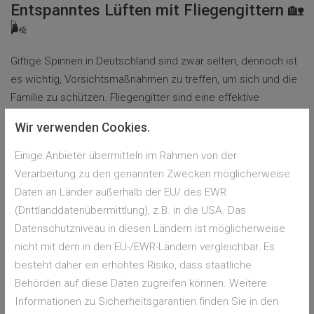
Entspanntes Lüften mit Fliegengittern 🏡
🌬️
Giftige Spinnen in Deutschland sind zwar selten, dennoch ist
es wichtig, Vorsichtsmaßnahmen zu treffen, um sich und die
Familie zu schützen. Fliegengitter sind eine effektive
Methode, um Spinnen und andere Insekten aus dem Zuhause
Wir verwenden Cookies.
fernzuhalten. Sie bieten nicht nur Schutz vor Bissen, sondern
auch den Komfort, Fenster und Türen geöffnet lassen zu
Einige Anbieter übermitteln im Rahmen von der
können, ohne sich um ungebetene Gäste sorgen zu müssen.
Verarbeitung zu den genannten Zwecken möglicherweise
Daten an Länder außerhalb der EU/ des EWR
(Drittlanddatenübermittlung), z.B. in die USA. Das
Zurück zur Übersicht
Datenschutzniveau in diesen Ländern ist möglicherweise
nicht mit dem in den EU-/EWR-Ländern vergleichbar. Es
besteht daher ein erhöhtes Risiko, dass staatliche
Behörden auf diese Daten zugreifen können. Weitere
HINWEIS
Informationen zu Sicherheitsgarantien finden Sie in den