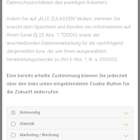
Datenschutzrichtlinien des jeweiligen Anbieters.
Ihr Ansprechpartner
Indem Sie auf „ALLE ZULASSEN" klicken, stimmen Sie
Wenn Sie über Ihren Browser oder Ihr Smartphone
sowohl dem Speichern und Abrufen von Informationen auf
die Standortfreigabe für Ihren Browser und diese
Ihrem Gerät (§ 25 Abs. 1 TDDDG) sowie der
Seite zulassen, zeigen wir Ihnen an dieser Stelle den
anschließenden Datenverarbeitung für die nachfolgend
Insektenschutz-Experten aus Ihrer Region an, den Sie
dargestellten bzw. die von Ihnen ausgewählten
gerne für weitere Informationen kontaktieren
Verarbeitungszwecke zu (Art 6 Abs. 1 lit. a. DSGVO).
können.
Eine bereits erteilte Zustimmung können Sie jederzeit
Sollte trotz Standortfreigabe kein Ansprechpartner in
über den links unten eingeblendeten Cookie-Button für
Ihrer Nähe angezeigt werden, befindet sich in Ihrem
die Zukunft widerrufen.
Umkreis leider noch kein Insektenschutz-Experten
aus unserem Netzwerk.
Notwendig
Statistik
Marketing / Werbung