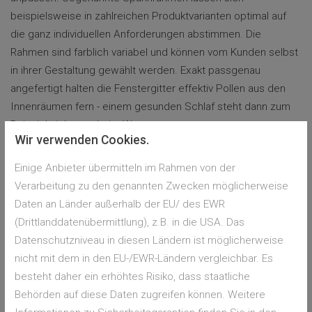
beispielsweise in zahlreichen Produktvarianten optimal auf
die ganz individuellen Anforderungen abstimmen. Die
Rahmen sind farblich variabel und können vom Kunden selbst
in ihrer Gestaltung gewählt werden. Exakt passgenau
angefertigt halten die Fenstergitter effektiv Pollen aus den
Innenräumen fern - einem gesunden Schlaf steht dann zum
Beispiel nichts mehr im Wege.
Wir verwenden Cookies.
Ein großes Plus: Die Pollenschutz-Gitter sind für alle
Einige Anbieter übermitteln im Rahmen von der
Fensterarten aus Holz, Kunststoff und Aluminium geeignet.
Verarbeitung zu den genannten Zwecken möglicherweise
Angebracht werden die Spannrahmen durch einen
Daten an Länder außerhalb der EU/ des EWR
Einhängewinkel aus Edelstahl. Bohren ist nicht nötig. Somit
(Drittlanddatenübermittlung), z.B. in die USA. Das
kann ein Pollenschutz-Gitter auch problemlos in einer
Datenschutzniveau in diesen Ländern ist möglicherweise
Mietwohnung angebracht werden. Rollläden oder andere
nicht mit dem in den EU-/EWR-Ländern vergleichbar. Es
Sonnenschutz-Elemente an den Fenstern stellen ebenfalls
besteht daher ein erhöhtes Risiko, dass staatliche
kein Hindernis dar. Die Pollen-Gitter können hier ohne
Behörden auf diese Daten zugreifen können. Weitere
Probleme montiert werden. Auch die Reinigung ist sehr