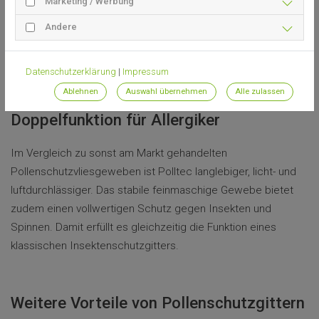
Marketing / Werbung
speziellen Beschichtung versehen und verhindert so - je nach
Windgeschwindigkeit und Größe - das Eindringen von 90 bis
Andere
99 % der Pollen.
Datenschutzerklärung
|
Impressum
Ablehnen
Auswahl übernehmen
Alle zulassen
Raffiniertes Fliegengitter mit
Doppelfunktion für Allergiker
Im Vergleich zu sonst am Markt gehandelten
Pollenschutzvliesgeweben ist Polltec langlebiger, licht- und
luftdurchlässiger. Das stabile feinmaschige Gewebe bietet
zudem einen vollwertigen Schutz gegen Insekten und
Spinnen. Damit erfüllt es gleichzeitig die Funktion eines
klassischen Insektenschutzgitters.
Weitere Vorteile von Pollenschutzgittern