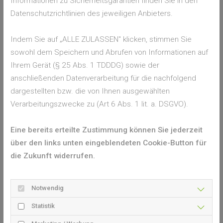
Informationen zu Sicherheitsgarantien finden Sie in den
einfach zu handhaben. Sollte das Pollenschutz-Gitter
Datenschutzrichtlinien des jeweiligen Anbieters.
verdreckt sein, kann das Gewebe einfach mit dem
Staubsauger abgesaugt, der Rahmen kann mit einem
Indem Sie auf „ALLE ZULASSEN" klicken, stimmen Sie
feuchten Lappen gereinigt werden.
sowohl dem Speichern und Abrufen von Informationen auf
Doch was, wenn man bereits in hochwertige Fliegengitter mit
Ihrem Gerät (§ 25 Abs. 1 TDDDG) sowie der
Standardgewebe investiert hat?
anschließenden Datenverarbeitung für die nachfolgend
dargestellten bzw. die von Ihnen ausgewählten
Verarbeitungszwecke zu (Art 6 Abs. 1 lit. a. DSGVO).
Standardgewebe zu hochwertigem
Pollenschutzgewebe upgraden
Eine bereits erteilte Zustimmung können Sie jederzeit
über den links unten eingeblendeten Cookie-Button für
Wer seinen Insektenschutz damals mit preisgünstigerem
die Zukunft widerrufen.
Standardgewebe hat bespannen lassen, kann dies auch
gegen hochwertiges Polltec-Gewebe austauschen lassen.
Notwendig
So müssen keine neuen Rahmen extra angefertigt werden
und es kann dennoch ein zuverlässiger Schutz vor Pollen
Statistik
gewährleistet werden. Das Polltec-Gewebe ist mit einer